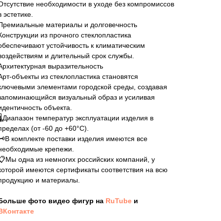
Отсутствие необходимости в уходе без компромиссов
в эстетике.
Премиальные материалы и долговечность
Конструкции из прочного стеклопластика
обеспечивают устойчивость к климатическим
воздействиям и длительный срок службы.
Архитектурная выразительность
Арт-объекты из стеклопластика становятся
ключевыми элементами городской среды, создавая
запоминающийся визуальный образ и усиливая
идентичность объекта.
🌡️Диапазон температур эксплуатации изделия в
пределах (от -60 до +60°C).
🗝️В комплекте поставки изделия имеются все
необходимые крепежи.
📋Мы одна из немногих российских компаний, у
которой имеются сертификаты соответствия на всю
продукцию и материалы.
Больше фото видео фигур на
RuTube
и
ВКонтакте