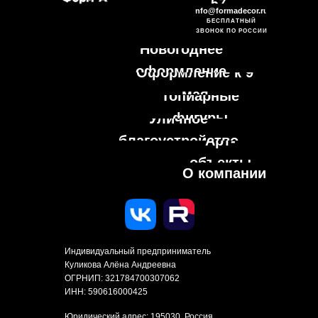
57
info@formadecor.ru
БЕСПЛАТНЫЙ
ЗВОНОК ПО РОССИИ
Новогоднее
оформление
Оформление к 9
мая
Топиарные
фигуры
Уличное
благоустройство
Арт-
объекты
О компании
Индивидуальный предприниматель
Куликова Алёна Андреевна
ОГРНИП: 321784700307062
ИНН: 590616000425
Юридический адрес: 195030, Россия,