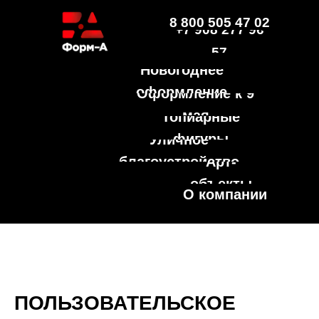
8 800 505 47 02
+7 908 277 96
57
Новогоднее
оформление
Оформление к 9
мая
Топиарные
фигуры
Уличное
благоустройство
Арт-
объекты
О компании
ПОЛЬЗОВАТЕЛЬСКОЕ