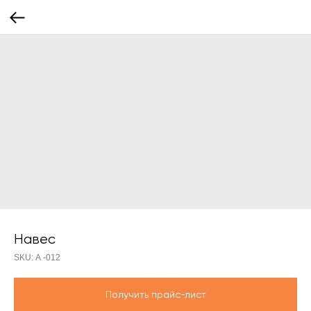
Навес
SKU:
А -012
Получить прайс-лист