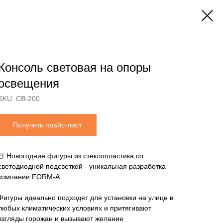
Консоль световая на опоры
освещения
SKU:
СВ-200
Получить прайс-лист
☃️ Новогодние фигуры из стеклопластика со
светодиодной подсветкой - уникальная разработка
компании FORM-A.
Фигуры идеально подходят для установки на улице в
любых климатических условиях и притягивают
взгляды горожан и вызывают желание