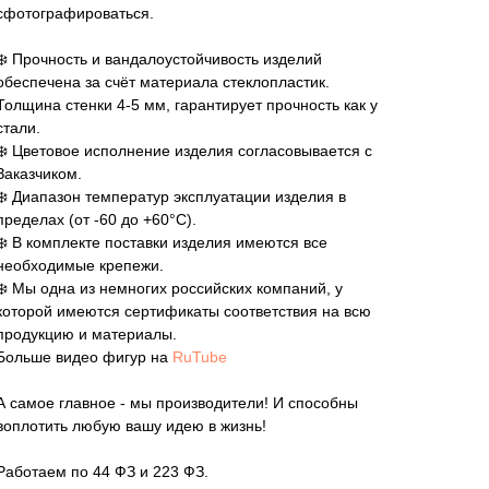
сфотографироваться.
❄️ Прочность и вандалоустойчивость изделий
обеспечена за счёт материала стеклопластик.
Толщина стенки 4-5 мм, гарантирует прочность как у
стали.
❄️ Цветовое исполнение изделия согласовывается с
Заказчиком.
❄️ Диапазон температур эксплуатации изделия в
пределах (от -60 до +60°C).
❄️ В комплекте поставки изделия имеются все
необходимые крепежи.
❄️ Мы одна из немногих российских компаний, у
которой имеются сертификаты соответствия на всю
продукцию и материалы.
Больше видео фигур на
RuTube
А самое главное - мы производители! И способны
воплотить любую вашу идею в жизнь!
Работаем по 44 ФЗ и 223 ФЗ.