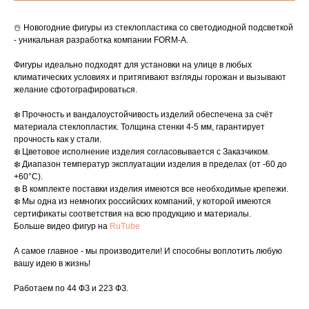
☃️ Новогодние фигуры из стеклопластика со светодиодной подсветкой
- уникальная разработка компании FORM-A.
Фигуры идеально подходят для установки на улице в любых
климатических условиях и притягивают взгляды горожан и вызывают
желание сфотографироваться.
❄️ Прочность и вандалоустойчивость изделий обеспечена за счёт
материала стеклопластик. Толщина стенки 4-5 мм, гарантирует
прочность как у стали.
❄️ Цветовое исполнение изделия согласовывается с Заказчиком.
❄️ Диапазон температур эксплуатации изделия в пределах (от -60 до
+60°C).
❄️ В комплекте поставки изделия имеются все необходимые крепежи.
❄️ Мы одна из немногих российских компаний, у которой имеются
сертификаты соответствия на всю продукцию и материалы.
Больше видео фигур на
RuTube
А самое главное - мы производители! И способны воплотить любую
вашу идею в жизнь!
Работаем по 44 ФЗ и 223 ФЗ.