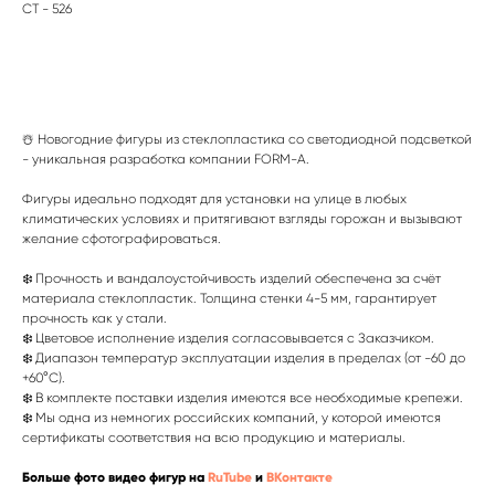
СТ - 526
Получить прайс-лист
☃️ Новогодние фигуры из стеклопластика со светодиодной подсветкой
- уникальная разработка компании FORM-A.
Фигуры идеально подходят для установки на улице в любых
климатических условиях и притягивают взгляды горожан и вызывают
желание сфотографироваться.
❄️ Прочность и вандалоустойчивость изделий обеспечена за счёт
материала стеклопластик. Толщина стенки 4-5 мм, гарантирует
прочность как у стали.
❄️ Цветовое исполнение изделия согласовывается с Заказчиком.
❄️ Диапазон температур эксплуатации изделия в пределах (от -60 до
+60°C).
❄️ В комплекте поставки изделия имеются все необходимые крепежи.
❄️ Мы одна из немногих российских компаний, у которой имеются
сертификаты соответствия на всю продукцию и материалы.
Больше фото видео фигур на
RuTube
и
ВКонтакте