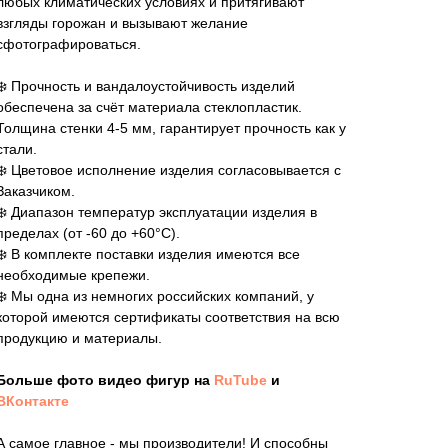
любых климатических условиях и притягивают
взгляды горожан и вызывают желание
сфотографироваться.
❄️ Прочность и вандалоустойчивость изделий
обеспечена за счёт материала стеклопластик.
Толщина стенки 4-5 мм, гарантирует прочность как у
стали.
❄️ Цветовое исполнение изделия согласовывается с
Заказчиком.
❄️ Диапазон температур эксплуатации изделия в
пределах (от -60 до +60°C).
❄️ В комплекте поставки изделия имеются все
необходимые крепежи.
❄️ Мы одна из немногих российских компаний, у
которой имеются сертификаты соответствия на всю
продукцию и материалы.
Больше фото видео фигур на
RuTube
и
ВКонтакте
А самое главное - мы производители! И способны