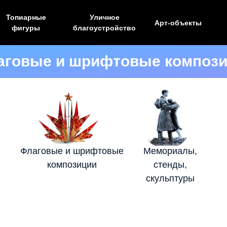
Топиарные
Уличное
Арт-объекты
фигуры
благоустройство
аговые и шрифтовые композ
Флаговые и шрифтовые
Мемориалы,
композиции
стенды,
скульптуры